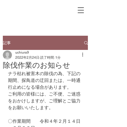
記事
uchiura9
2022年2月24日
読了時間: 1分
除伐作業のお知らせ
ナラ枯れ被害木の除伐の為、下記の
期間、探鳥道の迂回または、一時通
行止めになる場合があります。
ご利用の皆様には、ご不便、ご迷惑
をおかけしますが、ご理解とご協力
をお願いいたします。
〇作業期間　　令和４年２月１４日